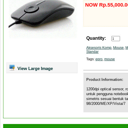
NOW Rp.55,000.0
Quantity:
Aksesoris Komp
,
Mouse
,
M
Standar
Tags:
epro
,
mouse
View Large Image
Product Information:
1200dpi optical sensor, r
untuk pengguna notebook
simetris sesuai bentuk 
98/2000/ME/XP/Vista/7