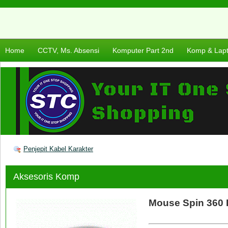
Home
CCTV, Ms. Absensi
Komputer Part 2nd
Komp & Lap
Penjepit Kabel Karakter
Aksesoris Komp
Mouse Spin 360 