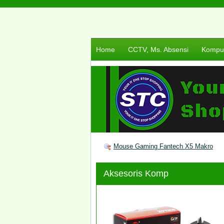
Home
CCTV, Ms. Absensi
Komput
Mouse Gaming Fantech X5 Makro
Aksesoris Komp