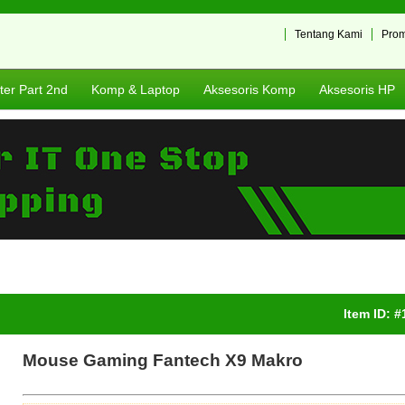
Tentang Kami
Pro
er Part 2nd
Komp & Laptop
Aksesoris Komp
Aksesoris HP
Item ID: 
Mouse Gaming Fantech X9 Makro