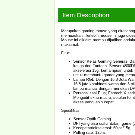
Item Description
Merupakan gaming mouse yang dirancan
memuaskan. Terlebih mouse ini juga dide
Mouse ini diklaim mampu dijadikan anda
maksimal.
Fitur:
Sensor Kelas Gaming Generasi Bar
ketiga dari Fantech. Sensor 4800
akselerasi 15g. kemampuan untuk m
untuk membantu gamer yang memaka
Lampu RGB Dengan 16.8 Juta Warn
16.8 juta kombinasi warna dan 3 pi
lampu manual dengan menekan DPI
Personalisasi Plus; Fantech X seri
Mengedit skrip macro, setelan tom
akses yang lebih cepat.
Spesifikasi:
Sensor Optik Gaming
DPI yang bisa diatur dalam game (
Kecepatan/ekselerasi: 60ips/15g
Polling rate: 125hz