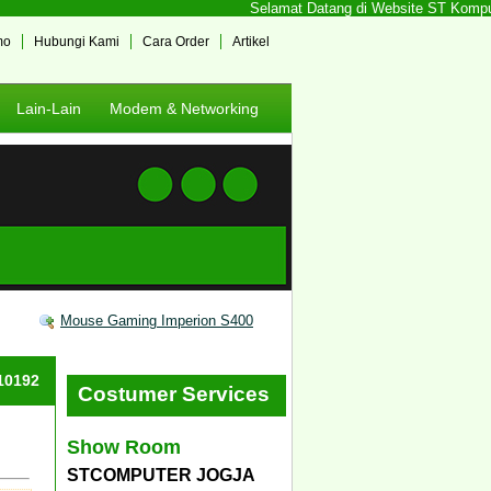
Selamat Datang di Website ST Komputer 
mo
Hubungi Kami
Cara Order
Artikel
Lain-Lain
Modem & Networking
Mouse Gaming Imperion S400
#10192
Costumer Services
Show Room
STCOMPUTER JOGJA