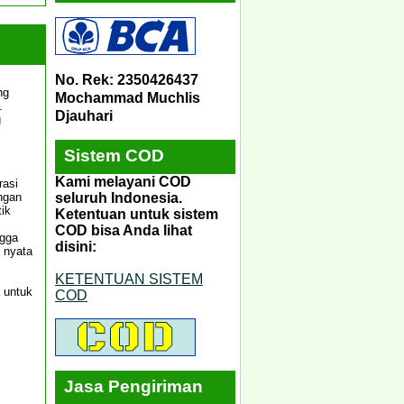
No. Rek: 2350426437
ng
Mochammad Muchlis
.
Djauhari
g
Sistem COD
Kami melayani COD
rasi
seluruh Indonesia.
ngan
ik
Ketentuan untuk sistem
COD bisa Anda lihat
ngga
disini:
n nyata
KETENTUAN SISTEM
 untuk
COD
Jasa Pengiriman