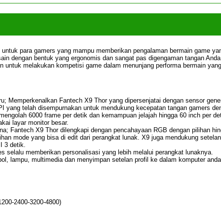
g untuk para gamers yang mampu memberikan pengalaman bermain game ya
sain dengan bentuk yang ergonomis dan sangat pas digengaman tangan Anda
lan untuk melakukan kompetisi game dalam menunjang performa bermain yan
u; Memperkenalkan Fantech X9 Thor yang dipersenjatai dengan sensor gene
DPI yang telah disempurnakan untuk mendukung kecepatan tangan gamers de
engolah 6000 frame per detik dan kemampuan jelajah hingga 60 inch per det
i layar monitor besar.
a; Fantech X9 Thor dilengkapi dengan pencahayaan RGB dengan pilihan hi
lihan mode yang bisa di edit dari perangkat lunak. X9 juga mendukung setela
 3 detik.
es selalu memberikan personalisasi yang lebih melalui perangkat lunaknya.
bol, lampu, multimedia dan menyimpan setelan profil ke dalam komputer anda
1200-2400-3200-4800)