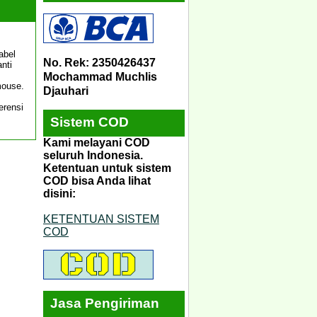
abel
No. Rek: 2350426437
nti
Mochammad Muchlis
mouse.
Djauhari
erensi
Sistem COD
Kami melayani COD
seluruh Indonesia.
Ketentuan untuk sistem
COD bisa Anda lihat
disini:
KETENTUAN SISTEM
COD
Jasa Pengiriman