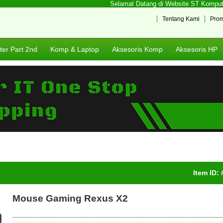
Selamat Datang di Website ST Komputer J
Tentang Kami
Pro
er Part 2nd
Komp & Laptop
Aksesoris Komp
Aksesoris HP
Item ID:
Mouse Gaming Rexus X2