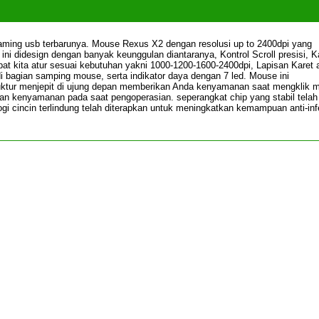
ming usb terbarunya. Mouse Rexus X2 dengan resolusi up to 2400dpi yang
ini didesign dengan banyak keunggulan diantaranya, Kontrol Scroll presisi, K
at kita atur sesuai kebutuhan yakni 1000-1200-1600-2400dpi, Lapisan Karet a
i bagian samping mouse, serta indikator daya dengan 7 led. Mouse ini
uktur menjepit di ujung depan memberikan Anda kenyamanan saat mengklik 
an kenyamanan pada saat pengoperasian. seperangkat chip yang stabil telah
ogi cincin terlindung telah diterapkan untuk meningkatkan kemampuan anti-inf