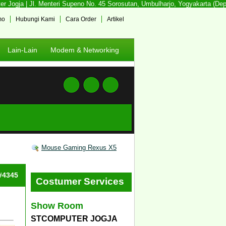
ogja | Jl. Menteri Supeno No. 45 Sorosutan, Umbulharjo, Yogyakarta (Depan 
mo
Hubungi Kami
Cara Order
Artikel
Lain-Lain
Modem & Networking
Mouse Gaming Rexus X5
 #4345
Costumer Services
Show Room
STCOMPUTER JOGJA