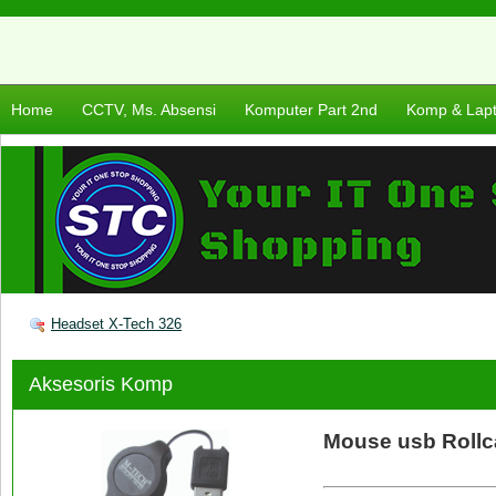
Home
CCTV, Ms. Absensi
Komputer Part 2nd
Komp & Lap
Headset X-Tech 326
Aksesoris Komp
Mouse usb Rollc