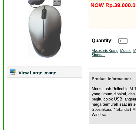
NOW Rp.39,000.0
Quantity:
Aksesoris Komp
,
Mouse
,
M
Standar
View Large Image
Product Information:
Mouse usb Rollcable M-
yang umum dipakai, dan p
begitu colok USB langsun
harga termurah saat ini
Spesifikasi: * Standart M
Windows