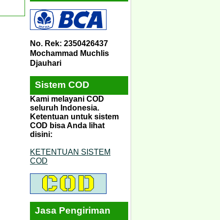
No. Rek: 2350426437
Mochammad Muchlis
Djauhari
Sistem COD
Kami melayani COD
seluruh Indonesia.
Ketentuan untuk sistem
COD bisa Anda lihat
disini:
KETENTUAN SISTEM
COD
Jasa Pengiriman