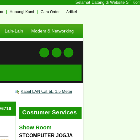
Selamat Datang di Website ST Komput
mo
Hubungi Kami
Cara Order
Artikel
Lain-Lain
Modem & Networking
Kabel LAN Cat 6E 1.5 Meter
 #6716
Costumer Services
Show Room
STCOMPUTER JOGJA