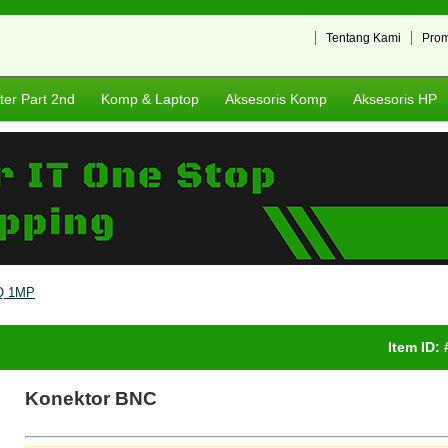
Tentang Kami
Pro
er Part 2nd
Komp & Laptop
Aksesoris Komp
Aksesoris HP
Q 1MP
Item ID:
Konektor BNC