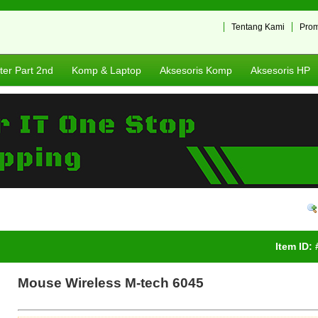
Tentang Kami
Pro
er Part 2nd
Komp & Laptop
Aksesoris Komp
Aksesoris HP
Item ID:
Mouse Wireless M-tech 6045