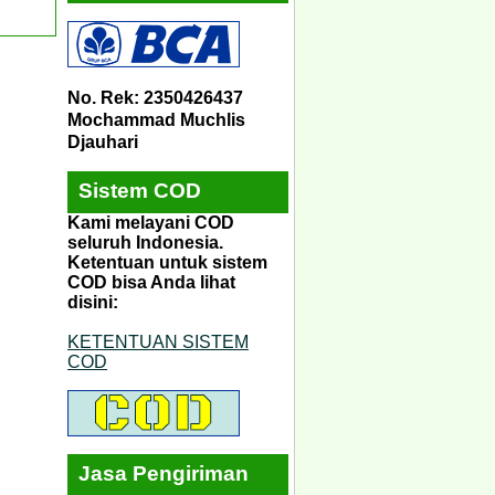
No. Rek: 2350426437
Mochammad Muchlis
Djauhari
Sistem COD
Kami melayani COD
seluruh Indonesia.
Ketentuan untuk sistem
COD bisa Anda lihat
disini:
KETENTUAN SISTEM
COD
Jasa Pengiriman