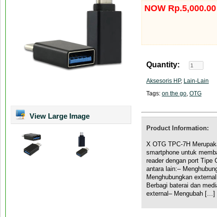
NOW Rp.5,000.00
Quantity:
Aksesoris HP
,
Lain-Lain
Tags:
on the go
,
OTG
View Large Image
Product Information:
X OTG TPC-7H Merupaka
smartphone untuk membac
reader dengan port Tipe
antara lain:– Menghubun
Menghubungkan external
Berbagi baterai dan med
external– Mengubah […]