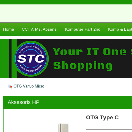
Home
CCTV, Ms. Absensi
Komputer Part 2nd
Komp & Lap
OTG Vanvo Micro
Aksesoris HP
OTG Type C