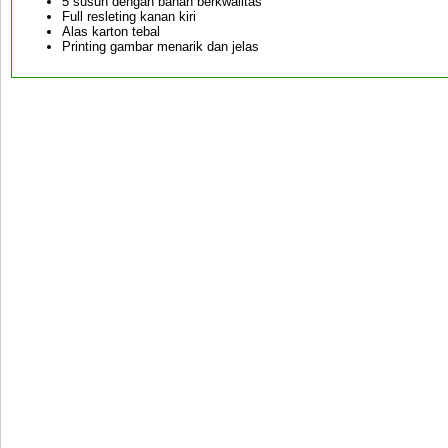
5 susun dengan bahan berkwalitas
Full resleting kanan kiri
Alas karton tebal
Printing gambar menarik dan jelas