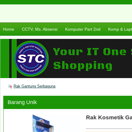
Home
CCTV, Ms. Absensi
Komputer Part 2nd
Komp & Lap
Rak Gantung Serbaguna
Barang Unik
Rak Kosmetik G