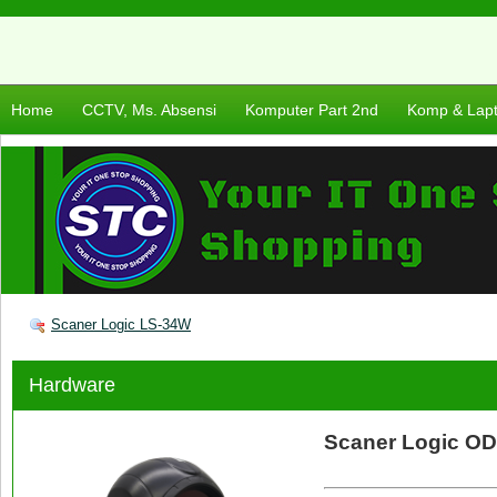
Home
CCTV, Ms. Absensi
Komputer Part 2nd
Komp & Lap
Scaner Logic LS-34W
Hardware
Scaner Logic OD