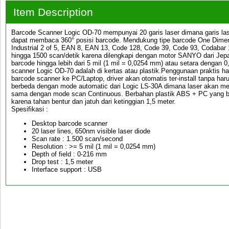
Item Description
Barcode Scanner Logic OD-70 mempunyai 20 garis laser dimana garis la
dapat membaca 360° posisi barcode. Mendukung tipe barcode One Dimen
Industrial 2 of 5, EAN 8, EAN 13, Code 128, Code 39, Code 93, Codabar 
hingga 1500 scan/detik karena dilengkapi dengan motor SANYO dari Jepa
barcode hingga lebih dari 5 mil (1 mil = 0,0254 mm) atau setara dengan
scanner Logic OD-70 adalah di kertas atau plastik.Penggunaan praktis
barcode scanner ke PC/Laptop, driver akan otomatis ter-install tanpa har
berbeda dengan mode automatic dari Logic LS-30A dimana laser akan men
sama dengan mode scan Continuous. Berbahan plastik ABS + PC yang bi
karena tahan bentur dan jatuh dari ketinggian 1,5 meter.
Spesifikasi :
Desktop barcode scanner
20 laser lines, 650nm visible laser diode
Scan rate : 1.500 scan/second
Resolution : >= 5 mil (1 mil = 0,0254 mm)
Depth of field : 0-216 mm
Drop test : 1,5 meter
Interface support : USB