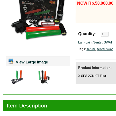
NOW Rp.50,000.00
Quantity:
Lain-Lain
,
Senter, SWAT
Tags:
senter
,
senter swat
View Large Image
Product Information:
X SPS 2CN-0T Fitur:
Item Description