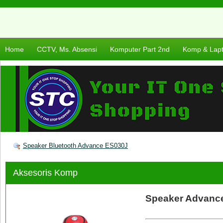
Home
CCTV, Ms. Absensi
Komputer Part 2nd
Komp & Lap
Speaker Bluetooth Advance ES030J
Aksesoris Komp
Speaker Advance