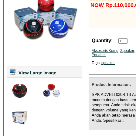
NOW Rp.110,000.
Quantity:
Aksesoris Komp
,
Speaker
,
Portabel
Tags:
speaker
View Large Image
Product Information:
SPK ADVBLT030R-1B Adv
modern dengan bass jern
sempurna. Anda tidak a
dengan volume yang ken
Anda akan tetap merasa
Anda. Spesifikasi: