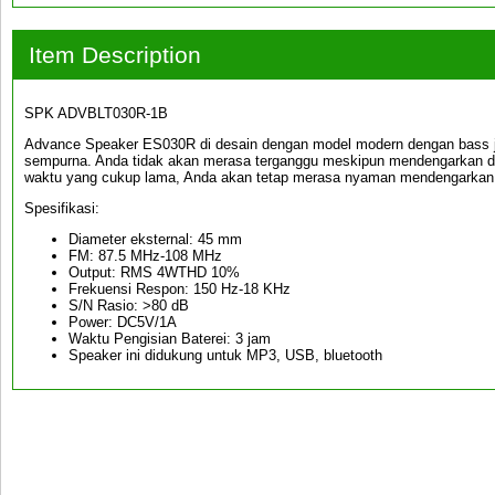
Item Description
SPK ADVBLT030R-1B
Advance Speaker ES030R di desain dengan model modern dengan bass je
sempurna. Anda tidak akan merasa terganggu meskipun mendengarkan 
waktu yang cukup lama, Anda akan tetap merasa nyaman mendengarkan 
Spesifikasi:
Diameter eksternal: 45 mm
FM: 87.5 MHz-108 MHz
Output: RMS 4WTHD 10%
Frekuensi Respon: 150 Hz-18 KHz
S/N Rasio: >80 dB
Power: DC5V/1A
Waktu Pengisian Baterei: 3 jam
Speaker ini didukung untuk MP3, USB, bluetooth