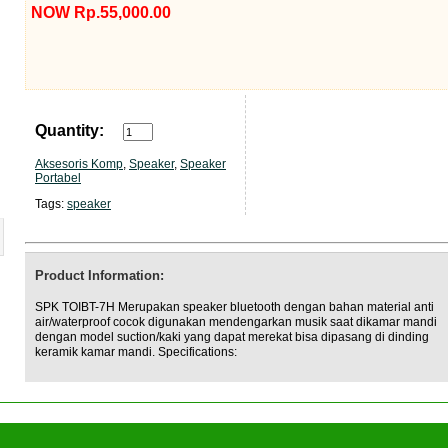
NOW Rp.55,000.00
Quantity:
Aksesoris Komp
,
Speaker
,
Speaker
Portabel
Tags:
speaker
Product Information:
SPK TOIBT-7H Merupakan speaker bluetooth dengan bahan material anti
air/waterproof cocok digunakan mendengarkan musik saat dikamar mandi
dengan model suction/kaki yang dapat merekat bisa dipasang di dinding
keramik kamar mandi. Specifications: