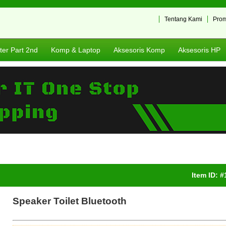
Tentang Kami
Pro
er Part 2nd
Komp & Laptop
Aksesoris Komp
Aksesoris HP
Item ID: 
Speaker Toilet Bluetooth