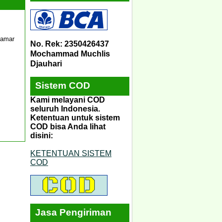
kamar
No. Rek: 2350426437
Mochammad Muchlis
Djauhari
Sistem COD
Kami melayani COD
seluruh Indonesia.
Ketentuan untuk sistem
COD bisa Anda lihat
disini:
KETENTUAN SISTEM
COD
Jasa Pengiriman