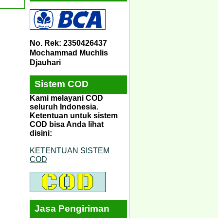
No. Rek: 2350426437
Mochammad Muchlis
Djauhari
Sistem COD
Kami melayani COD
seluruh Indonesia.
Ketentuan untuk sistem
COD bisa Anda lihat
disini:
KETENTUAN SISTEM
COD
Jasa Pengiriman