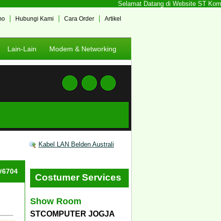
Selamat Datang di Website ST Kompute
mo
Hubungi Kami
Cara Order
Artikel
Lain-Lain
Modem & Networking
Kabel LAN Belden Australi
 #6704
Costumer Services
Show Room
STCOMPUTER JOGJA