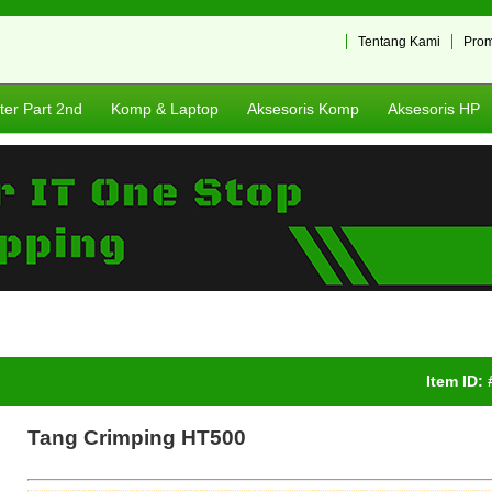
Tentang Kami
Pro
er Part 2nd
Komp & Laptop
Aksesoris Komp
Aksesoris HP
Item ID:
Tang Crimping HT500