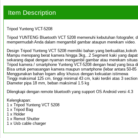
Item Description
Tripod Yunteng VCT-5208
Tripod YUNTENG Bluetooth VCT 5208 memenuhi kebutuhan fotografer, di
mempermudah Anda dalam mengambil gambar ataupun merekam video.
Design Tripod Yunteng VCT 5208 memiliki bahan yang berkualitas,kokoh d
Mampu menopang berat kamera hingga 3kg,..2 Segment kaki yang dapat
sekarang dapat dengan nyaman mengambil gambar atau merekam situasi d
Tripod kamera / smartphone Yunteng VCT-5208 dengan head yang bisa dip
Bisa untuk pemasangan kamera maupun smartphone (lebar antara 50-85
Menggunakan bahan logam alloy khusus dengan kekuatan istimewa
Tinggi maksimal 125 cm, tinggi minimal 43 cm, kaki terdiri atas 3 section
Diameter pipa 18 mm, beban maksimal 1.5 kg
Dilengkapi dengan remote bluetooth yang support OS Android versi 4.3
Kelengkapan:
1 x Tripod Yunteng VCT 5208
1 x Tripod Bag
1 x Holder
1 x Remot Shutter
1 x Usb cable charger