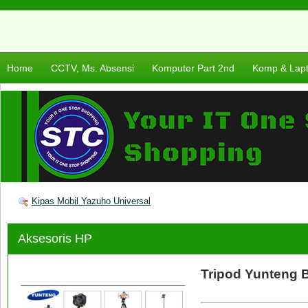
Home
CCTV, Ms. Absensi
Komputer Part 2nd
Komp & Lap
Kipas Mobil Yazuho Universal
Aksesoris HP
Tripod Yunteng 