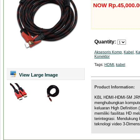
NOW Rp.45,000.0
Quantity:
Aksesoris Komp
,
Kabel
,
Ka
Konektor
Tags:
HDMI
,
kabel
View Large Image
Product Information:
KBL HDMI-HDMI-5M JRNG
menghubungkan komputer,
keluaran High Definition 
memiliki fasilitas HD me
terintegrasi. Mendukung 
teknologi video 3-Dimens