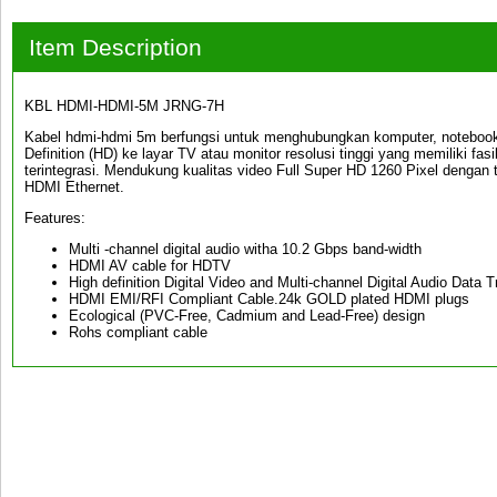
Item Description
KBL HDMI-HDMI-5M JRNG-7H
Kabel hdmi-hdmi 5m berfungsi untuk menghubungkan komputer, notebook a
Definition (HD) ke layar TV atau monitor resolusi tinggi yang memiliki f
terintegrasi. Mendukung kualitas video Full Super HD 1260 Pixel dengan 
HDMI Ethernet.
Features:
Multi -channel digital audio witha 10.2 Gbps band-width
HDMI AV cable for HDTV
High definition Digital Video and Multi-channel Digital Audio Data 
HDMI EMI/RFI Compliant Cable.24k GOLD plated HDMI plugs
Ecological (PVC-Free, Cadmium and Lead-Free) design
Rohs compliant cable