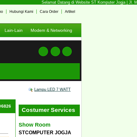
Selamat Datang di Website ST Komputer Jogja | Jl. Men
mo
Hubungi Kami
Cara Order
Artikel
Lain-Lain
Modem & Networking
Lampu LED 7 WATT
 #6826
Costumer Services
Show Room
STCOMPUTER JOGJA