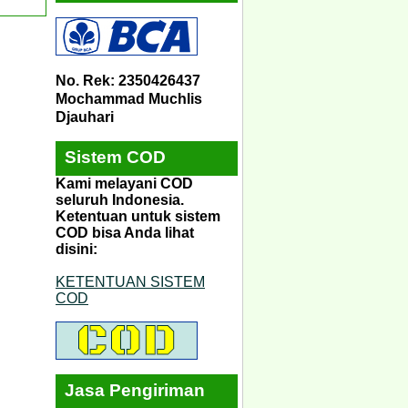
No. Rek: 2350426437
Mochammad Muchlis
Djauhari
Sistem COD
Kami melayani COD
seluruh Indonesia.
Ketentuan untuk sistem
COD bisa Anda lihat
disini:
KETENTUAN SISTEM
COD
Jasa Pengiriman