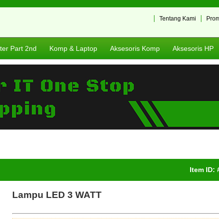
Tentang Kami
Pro
er Part 2nd
Komp & Laptop
Aksesoris Komp
Aksesoris HP
Item ID:
Lampu LED 3 WATT