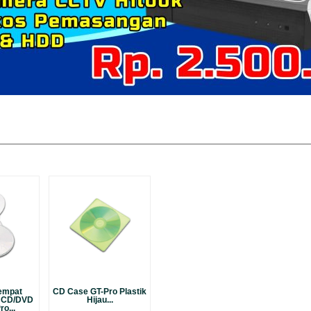
empat
CD Case GT-Pro Plastik
 CD/DVD
Hijau...
o...