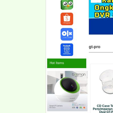
gt-pro
Hot Items
CD Case T
Penyimpanan
Oval GT-Pr