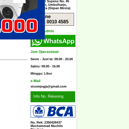
Jl. Menteri Supeno No. 45
Sorosutan, Umbulharjo,
Yogyakarta (Depan Mirota)
Hotline
0851 0010 4585
Kontak Admin
Jam Operasional
Senin - Jum’at: 09.00 - 20.00
Sabtu: 09.00 - 16.00
Minggu: Libur
e-Mail
stcomjogja@gmail.com
Info No. Rekening
No. Rek: 2350426437
Mochammad Muchlis