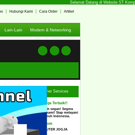
Selamat Datang di Website ST Komputer
mo
Hubungi Kami
Cara Order
Artikel
Lain-Lain
Modem & Networking
Customer Services
Ingin Harga Terbaik!!
Tidak usah segan! Segera
hubungi kami! Siap melayani
COD seluruh Indonesia.
Show Room
STCOMPUTER JOGJA