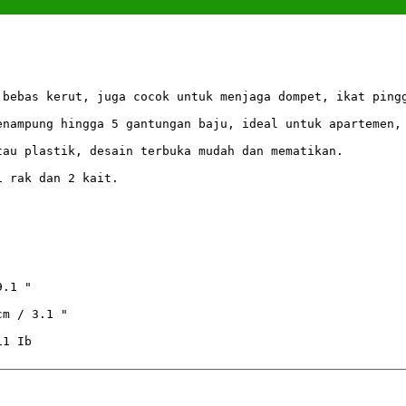
 bebas kerut, juga cocok untuk menjaga dompet, ikat pingg
enampung hingga 5 gantungan baju, ideal untuk apartemen, 
au plastik, desain terbuka mudah dan mematikan.

 rak dan 2 kait.

.1 "

m / 3.1 "

11 Ib