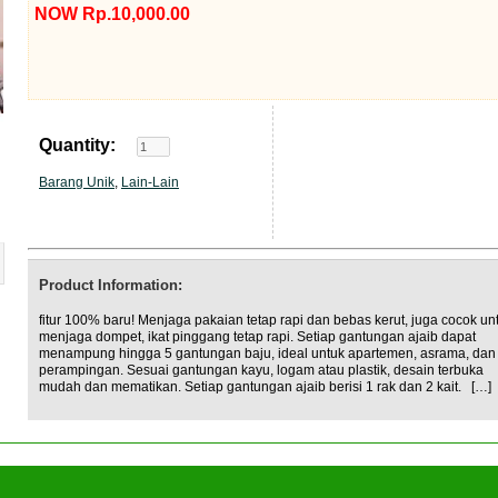
NOW Rp.10,000.00
Quantity:
Barang Unik
,
Lain-Lain
Product Information:
fitur 100% baru! Menjaga pakaian tetap rapi dan bebas kerut, juga cocok un
menjaga dompet, ikat pinggang tetap rapi. Setiap gantungan ajaib dapat
menampung hingga 5 gantungan baju, ideal untuk apartemen, asrama, dan
perampingan. Sesuai gantungan kayu, logam atau plastik, desain terbuka
mudah dan mematikan. Setiap gantungan ajaib berisi 1 rak dan 2 kait. […]