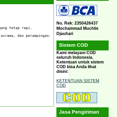
No. Rek: 2350426437
ang tetap rapi.

Mochammad Muchlis
Djauhari
asrama, dan perampingan.

Sistem COD
Kami melayani COD
seluruh Indonesia.
Ketentuan untuk sistem
COD bisa Anda lihat
disini:
KETENTUAN SISTEM
COD
Jasa Pengiriman