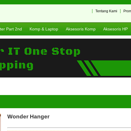
Tentang Kami
Pro
er Part 2nd
Komp & Laptop
Aksesoris Komp
Aksesoris HP
Wonder Hanger