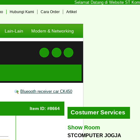
Selamat Datang di Website ST Kompute
mo
Hubungi Kami
Cara Order
Artikel
Lain-Lain
Modem & Networking
Blueooth receiver car CK450
Item ID: #8664
Costumer Services
Show Room
STCOMPUTER JOGJA