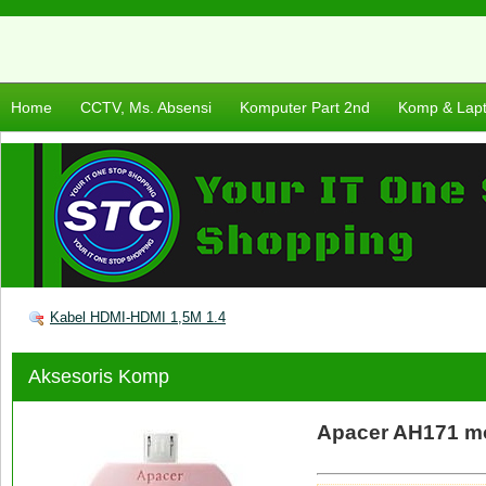
Home
CCTV, Ms. Absensi
Komputer Part 2nd
Komp & Lap
Kabel HDMI-HDMI 1,5M 1.4
Aksesoris Komp
Apacer AH171 mo