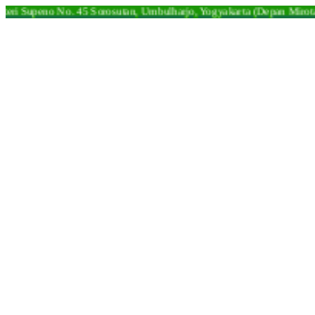
teri Supeno No. 45 Sorosutan, Umbulharjo, Yogyakarta (Depan Mirota) 